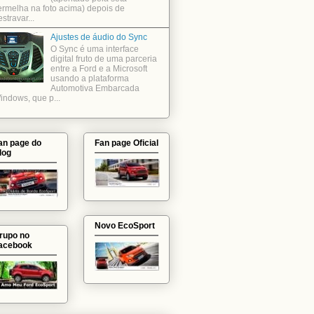
ermelha na foto acima) depois de
stravar...
Ajustes de áudio do Sync
O Sync é uma interface
digital fruto de uma parceria
entre a Ford e a Microsoft
usando a plataforma
Automotiva Embarcada
indows, que p...
an page do
Fan page Oficial
log
Novo EcoSport
rupo no
acebook