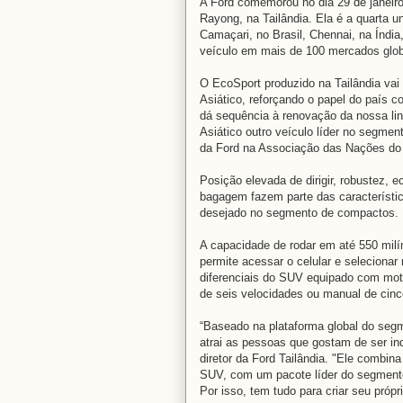
A Ford comemorou no dia 29 de janeiro
Rayong, na Tailândia. Ela é a quarta un
Camaçari, no Brasil, Chennai, na Índi
veículo em mais de 100 mercados glob
O EcoSport produzido na Tailândia va
Asiático, reforçando o papel do país 
dá sequência à renovação da nossa li
Asiático outro veículo líder no segmen
da Ford na Associação das Nações do 
Posição elevada de dirigir, robustez,
bagagem fazem parte das característi
desejado no segmento de compactos.
A capacidade de rodar em até 550 mil
permite acessar o celular e selecionar
diferenciais do SUV equipado com mot
de seis velocidades ou manual de cinc
“Baseado na plataforma global do segm
atrai as pessoas que gostam de ser in
diretor da Ford Tailândia. "Ele combi
SUV, com um pacote líder do segmento
Por isso, tem tudo para criar seu próp