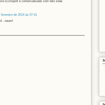
vo EcoSport é comercializado com teto solar.
 fevereiro de 2014 às 07:41
sil...naum!
S
S