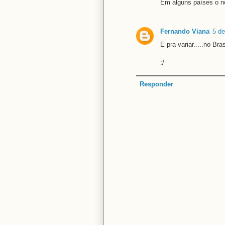
Em alguns países o no
Fernando Viana
5 de
E pra variar.....no Bra
:/
Responder