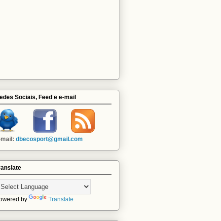
edes Sociais, Feed e e-mail
-mail:
dbecosport@gmail.com
ranslate
owered by
Translate