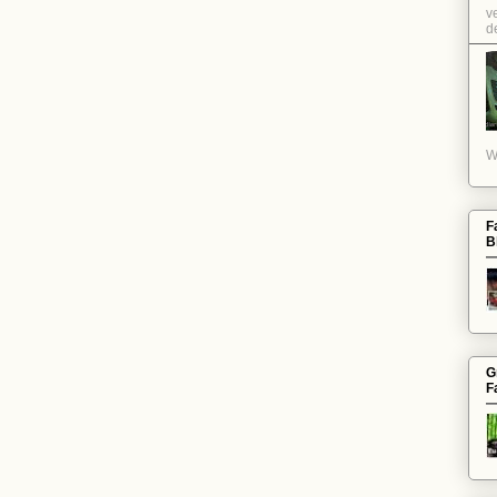
v
de
W
F
B
G
F