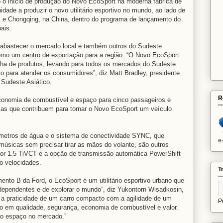
 o início de produção do Novo EcoSport na moderna fábrica de
idade a produzir o novo utilitário esportivo no mundo, ao lado de
a, e Chongqing, na China, dentro do programa de lançamento do
ais.
i abastecer o mercado local e também outros do Sudeste
como um centro de exportação para a região. “O Novo EcoSport
nha de produtos, levando para todos os mercados do Sudeste
to para atender os consumidores”, diz Matt Bradley, presidente
Sudeste Asiático.
R
 economia de combustível e espaço para cinco passageiros e
cas que contribuem para tornar o Novo EcoSport um veículo
ímetros de água e o sistema de conectividade SYNC, que
e
 músicas sem precisar tirar as mãos do volante, são outros
or 1.5 TiVCT e a opção de transmissão automática PowerShift
o velocidades.
T
ento B da Ford, o EcoSport é um utilitário esportivo urbano que
dependentes e de explorar o mundo”, diz Yukontorn Wisadkosin,
na a praticidade de um carro compacto com a agilidade de um
P
 em qualidade, segurança, economia de combustível e valor.
rio espaço no mercado.”