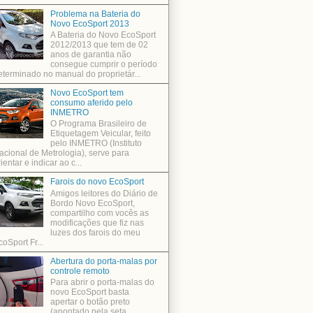
Problema na Bateria do
Novo EcoSport 2013
A Bateria do Novo EcoSport
2012/2013 que tem de 02
anos de garantia não
consegue cumprir o período
eterminado no manual do proprietár...
Novo EcoSport tem
consumo aferido pelo
INMETRO
O Programa Brasileiro de
Etiquetagem Veicular, feito
pelo INMETRO (Instituto
acional de Metrologia), serve para
ientar e indicar ao c...
Farois do novo EcoSport
Amigos leitores do Diário de
Bordo Novo EcoSport,
compartilho com vocês as
modificações que fiz nas
luzes dos farois do meu
coSport Fr...
Abertura do porta-malas por
controle remoto
Para abrir o porta-malas do
novo EcoSport basta
apertar o botão preto
(apontado pela seta