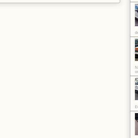
d
N
or
E