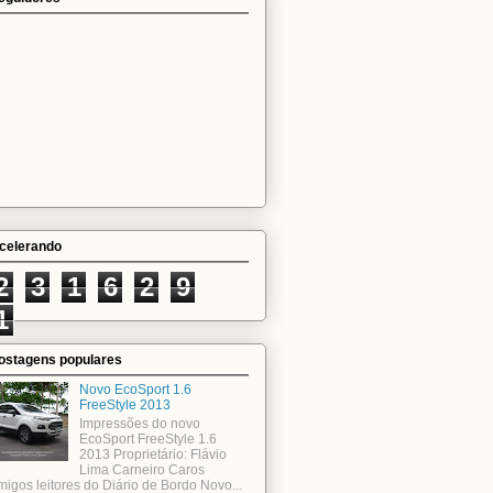
celerando
2
3
1
6
2
9
1
ostagens populares
Novo EcoSport 1.6
FreeStyle 2013
Impressões do novo
EcoSport FreeStyle 1.6
2013 Proprietário: Flávio
Lima Carneiro Caros
migos leitores do Diário de Bordo Novo...