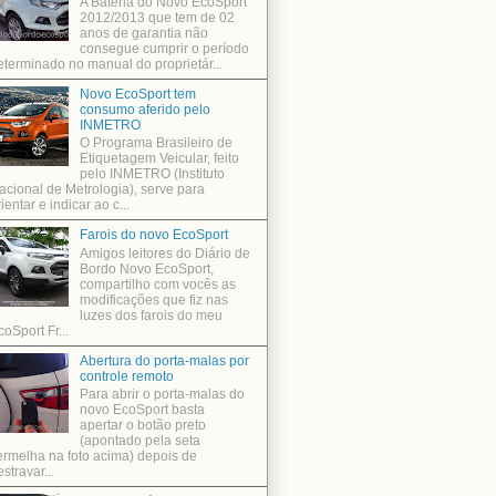
A Bateria do Novo EcoSport
2012/2013 que tem de 02
anos de garantia não
consegue cumprir o período
eterminado no manual do proprietár...
Novo EcoSport tem
consumo aferido pelo
INMETRO
O Programa Brasileiro de
Etiquetagem Veicular, feito
pelo INMETRO (Instituto
acional de Metrologia), serve para
ientar e indicar ao c...
Farois do novo EcoSport
Amigos leitores do Diário de
Bordo Novo EcoSport,
compartilho com vocês as
modificações que fiz nas
luzes dos farois do meu
coSport Fr...
Abertura do porta-malas por
controle remoto
Para abrir o porta-malas do
novo EcoSport basta
apertar o botão preto
(apontado pela seta
ermelha na foto acima) depois de
stravar...