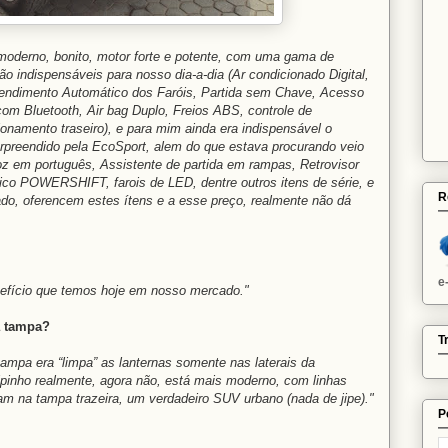
oderno, bonito, motor forte e potente, com uma gama de
o indispensáveis para nosso dia-a-dia (Ar condicionado Digital,
cendimento Automático dos Faróis, Partida sem Chave, Acesso
com Bluetooth, Air bag Duplo, Freios ABS, controle de
ionamento traseiro), e para mim ainda era indispensável o
rpreendido pela EcoSport, alem do que estava procurando veio
 em português, Assistente de partida em rampas, Retrovisor
ico POWERSHIFT, farois de LED, dentre outros itens de série, e
R
do, oferencem estes ítens e a esse preço, realmente não dá
e
efício que temos hoje em nosso mercado."
a tampa?
T
 tampa era “limpa” as lanternas somente nas laterais da
jipinho realmente, agora não, está mais moderno, com linhas
am na tampa trazeira, um verdadeiro SUV urbano (nada de jipe)."
P