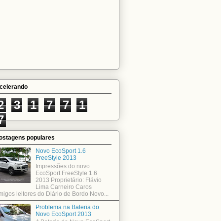
celerando
2
3
1
7
7
1
7
ostagens populares
Novo EcoSport 1.6
FreeStyle 2013
Impressões do novo
EcoSport FreeStyle 1.6
2013 Proprietário: Flávio
Lima Carneiro Caros
migos leitores do Diário de Bordo Novo...
Problema na Bateria do
Novo EcoSport 2013