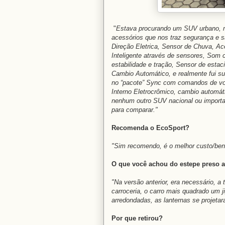
"
Estava procurando um SUV urbano, m
acessórios que nos traz segurança e sã
Direção Eletrica, Sensor de Chuva, A
Inteligente através de sensores, Som 
estabilidade e tração, Sensor de estac
Cambio Automático, e realmente fui su
no “pacote” Sync com comandos de voz
Interno Eletrocrômico, cambio automát
nenhum outro SUV nacional ou importa
para comparar."
Recomenda o EcoSport?
"Sim recomendo, é o melhor custo/ben
O que você achou do estepe preso 
"Na versão anterior, era necessário, a
carroceria, o carro mais quadrado um 
arredondadas, as lanternas se projetar
Por que retirou?