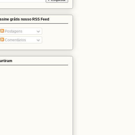
ssine grátis nosso RSS Feed
Postagens
Comentários
urtiram