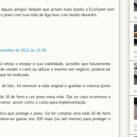
 alguns amigos falaram que acham mais bonito o EcoSport sem
 o pneu com sua roda de liga leve com bonito desenho.
d
 novembro de 2013 às 10:38
N
or
à retirar o estepe e sua viabilidade, acredito que futuramente
 de vender o carro ou utilizar o mesmo em negócio, poderia ter
ue foi realizado.
de fato, foi remover a roda original e guardar a mesma (junto
E
da 16 de ferro e um pneu meia vida. Daí se caso ocorresse o
ia menor, assim como o custo para implementação.
ílico que protege o pneu. Se for comprar uma roda 16 de ferro
deve-se gastar uns 200 reais (ou até menos) para proteger o
v
de