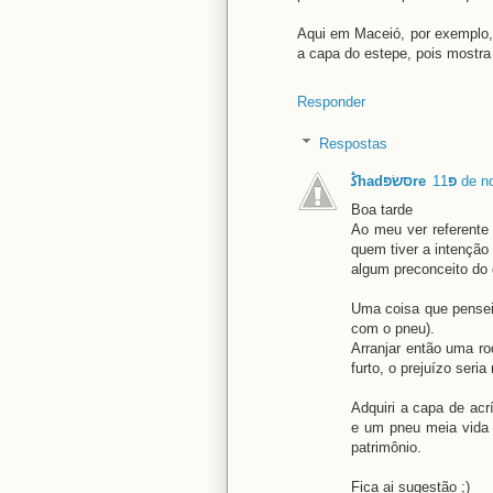
Aqui em Maceió, por exemplo,
a capa do estepe, pois mostra
Responder
Respostas
ﯕhadסּשׂפּreפּ
11 de
Boa tarde
Ao meu ver referente 
quem tiver a intenção
algum preconceito do q
Uma coisa que pensei 
com o pneu).
Arranjar então uma ro
furto, o prejuízo ser
Adquiri a capa de acr
e um pneu meia vida 
patrimônio.
Fica ai sugestão ;)