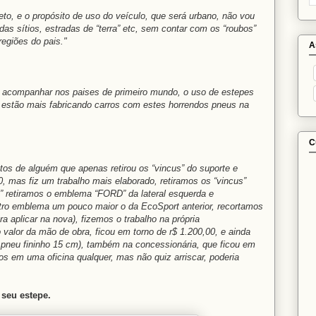
to, e o propósito de uso do veículo, que será urbano, não vou
ndas sítios, estradas de “terra” etc, sem contar com os “roubos”
egiões do pais."
A
acompanhar nos paises de primeiro mundo, o uso de estepes
o estão mais fabricando carros com estes horrendos pneus na
C
latos de alguém que apenas retirou os “vincus” do suporte e
, mas fiz um trabalho mais elaborado, retiramos os “vincus”
 retiramos o emblema “FORD” da lateral esquerda e
utro emblema um pouco maior o da EcoSport anterior, recortamos
a aplicar na nova), fizemos o trabalho na própria
 valor da mão de obra, ficou em torno de r$ 1.200,00, e ainda
e pneu fininho 15 cm), também na concessionária, que ficou em
os em uma oficina qualquer, mas não quiz arriscar, poderia
seu estepe.