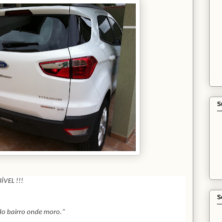
S
ÍVEL !!!
S
do bairro onde moro."