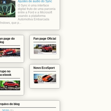
Ajustes de áudio do Sync
O Sync é uma interface
digital fruto de uma parceria
entre a Ford e a Microsoft
usando a plataforma
Automotiva Embarcada
indows, que p...
an page do
Fan page Oficial
log
Novo EcoSport
rupo no
acebook
rquivo do blog
►
2020
(1)