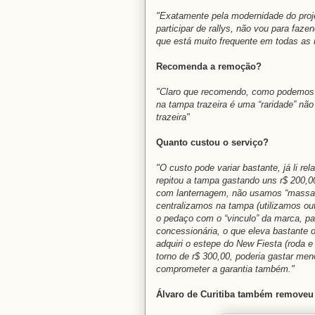
"Exatamente pela modernidade do proje
participar de rallys, não vou para faze
que está muito frequente em todas as r
Recomenda a remoção?
"Claro que recomendo, como podemos 
na tampa trazeira é uma “raridade” nã
trazeira"
Quanto custou o serviço?
"O custo pode variar bastante, já li re
repitou a tampa gastando uns r$ 200,00
com lanternagem, não usamos “massa”
centralizamos na tampa (utilizamos o
o pedaço com o “vinculo” da marca, par
concessionária, o que eleva bastante o
adquiri o estepe do New Fiesta (roda 
torno de r$ 300,00, poderia gastar men
comprometer a garantia também."
Álvaro de Curitiba também removeu 