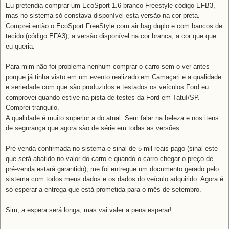
Eu pretendia comprar um EcoSport 1.6 branco Freestyle código EFB3,
mas no sistema só constava disponível esta versão na cor preta.
Comprei então o EcoSport FreeStyle com air bag duplo e com bancos de
tecido (código EFA3), a versão disponível na cor branca, a cor que que
eu queria.
Para mim não foi problema nenhum comprar o carro sem o ver antes
porque já tinha visto em um evento realizado em Camaçari e a qualidade
e seriedade com que são produzidos e testados os veículos Ford eu
comprovei quando estive na pista de testes da Ford em Tatuí/SP.
Comprei tranquilo.
A qualidade é muito superior a do atual. Sem falar na beleza e nos itens
de segurança que agora são de série em todas as versões.
Pré-venda confirmada no sistema e sinal de 5 mil reais pago (sinal este
que será abatido no valor do carro e quando o carro chegar o preço de
pré-venda estará garantido), me foi entregue um documento gerado pelo
sistema com todos meus dados e os dados do veículo adquirido. Agora é
só esperar a entrega que está prometida para o mês de setembro.
Sim, a espera será longa, mas vai valer a pena esperar!