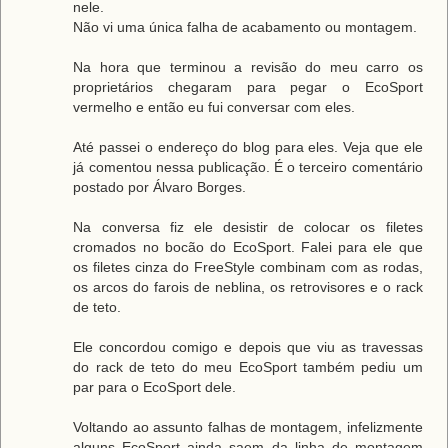
nele.
Não vi uma única falha de acabamento ou montagem.
Na hora que terminou a revisão do meu carro os
proprietários chegaram para pegar o EcoSport
vermelho e então eu fui conversar com eles.
Até passei o endereço do blog para eles. Veja que ele
já comentou nessa publicação. É o terceiro comentário
postado por Álvaro Borges.
Na conversa fiz ele desistir de colocar os filetes
cromados no bocão do EcoSport. Falei para ele que
os filetes cinza do FreeStyle combinam com as rodas,
os arcos do farois de neblina, os retrovisores e o rack
de teto.
Ele concordou comigo e depois que viu as travessas
do rack de teto do meu EcoSport também pediu um
par para o EcoSport dele.
Voltando ao assunto falhas de montagem, infelizmente
alguns EcoSport ainda saem da linha de montagem