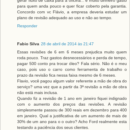
gerar fluxo de caixa para a oficina... é muito dinheiro gasto
para quem anda pouco e quer ficar coberto pela garantia.
Concordo com vc Flávio, a empresa deveria estudar um
plano de revisão adequado ao uso e não ao tempo.
Responder
Fabio Silva
28 de abril de 2014 às 21:47
Essas revisões de 6 em 6 meses prejudica muito quem
roda pouco. Traz gastos desnecessários e perda de tempo,
pagar 500 conto pra trocar óleo? Fala sério. Não é o meu
caso, pois uso o carro como ferramenta de trabalho o
prazo da revisão fica nessa faixa mesmo de 6 meses.
Flavio, você pagou algum valor referente a mão de obra do
serviço? uma vez que a partir da 3ª revisão a mão de obra
não está mais inclusa.
Quando fiz a revisão de 1 ano em janeiro fiquei indignado
com o aumento dos preços das revisões. A revisão
simplesmente passou de 300 reais em dezembro para 400
em janeiro. Qual a justificativa de um aumento de mais de
30% de um ano para o o outro? Acho Ford realmente esta
testando a paciência dos seus clientes.