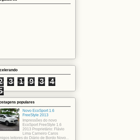
celerando
2
3
1
9
3
4
5
ostagens populares
Novo EcoSport 1.6
FreeStyle 2013
Impressões do novo
EcoSport FreeStyle 1.6
2013 Proprietário: Flávio
Lima Carneiro Caros
migos leitores do Diário de Bordo Novo...