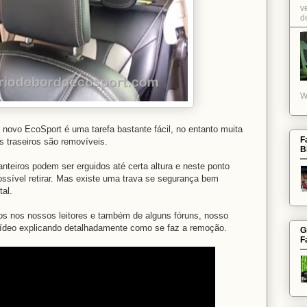
v
de
W
ovo EcoSport é uma tarefa bastante fácil, no entanto muita
F
 traseiros são removíveis.
B
teiros podem ser erguidos até certa altura e neste ponto
ssível retirar. Mas existe uma trava se segurança bem
tal.
s nos nossos leitores e também de alguns fóruns, nosso
vídeo explicando detalhadamente como se faz a remoção.
G
F