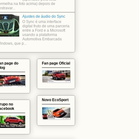
ermelha na foto acima) depois de
stravar...
Ajustes de áudio do Sync
O Sync é uma interface
digital fruto de uma parceria
entre a Ford e a Microsoft
usando a plataforma
Automotiva Embarcada
indows, que p...
an page do
Fan page Oficial
log
Novo EcoSport
rupo no
acebook