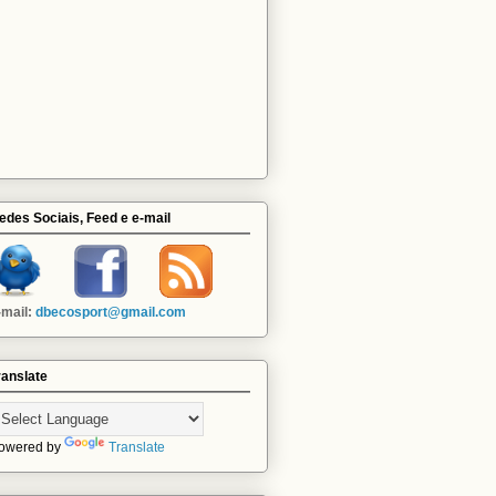
edes Sociais, Feed e e-mail
-mail:
dbecosport@gmail.com
ranslate
owered by
Translate