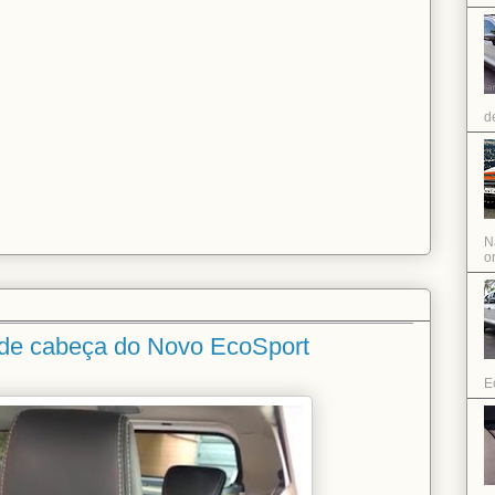
d
N
or
de cabeça do Novo EcoSport
E