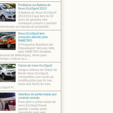
Problema na Bateria do
Novo EcoSport 2013
A Bateria do Novo EcoSport
2012/2013 que tem de 02
anos de garantia não
consegue cumprir o período
eterminado no manual do proprietár...
Novo EcoSport tem
consumo aferido pelo
INMETRO
O Programa Brasileiro de
Etiquetagem Veicular, feito
pelo INMETRO (Instituto
acional de Metrologia), serve para
ientar e indicar ao c...
Farois do novo EcoSport
Amigos leitores do Diário de
Bordo Novo EcoSport,
compartilho com vocês as
modificações que fiz nas
luzes dos farois do meu
coSport Fr...
Abertura do porta-malas por
controle remoto
Para abrir o porta-malas do
novo EcoSport basta
apertar o botão preto
(apontado pela seta