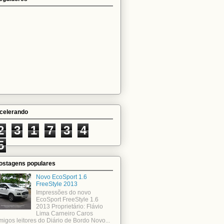
celerando
2
3
1
7
3
4
5
ostagens populares
Novo EcoSport 1.6
FreeStyle 2013
Impressões do novo
EcoSport FreeStyle 1.6
2013 Proprietário: Flávio
Lima Carneiro Caros
migos leitores do Diário de Bordo Novo...