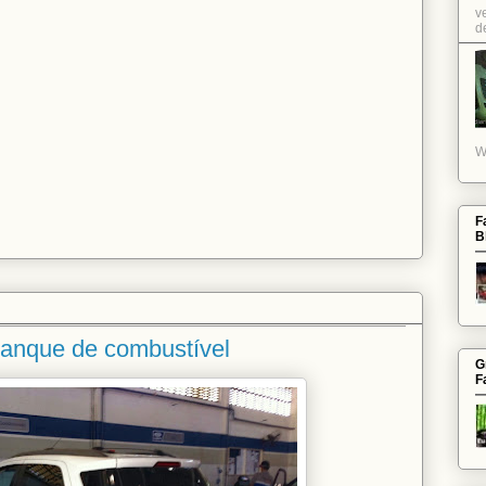
v
de
W
F
B
tanque de combustível
G
F