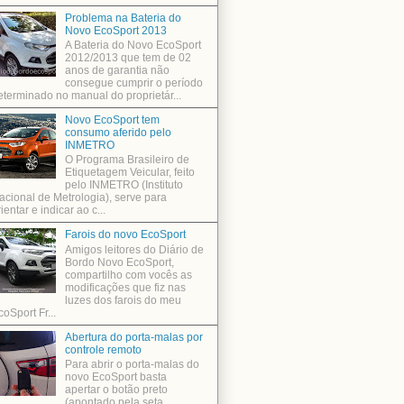
Problema na Bateria do
Novo EcoSport 2013
A Bateria do Novo EcoSport
2012/2013 que tem de 02
anos de garantia não
consegue cumprir o período
eterminado no manual do proprietár...
Novo EcoSport tem
consumo aferido pelo
INMETRO
O Programa Brasileiro de
Etiquetagem Veicular, feito
pelo INMETRO (Instituto
acional de Metrologia), serve para
ientar e indicar ao c...
Farois do novo EcoSport
Amigos leitores do Diário de
Bordo Novo EcoSport,
compartilho com vocês as
modificações que fiz nas
luzes dos farois do meu
coSport Fr...
Abertura do porta-malas por
controle remoto
Para abrir o porta-malas do
novo EcoSport basta
apertar o botão preto
(apontado pela seta