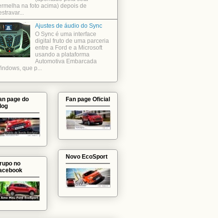
ermelha na foto acima) depois de
stravar...
Ajustes de áudio do Sync
O Sync é uma interface
digital fruto de uma parceria
entre a Ford e a Microsoft
usando a plataforma
Automotiva Embarcada
indows, que p...
an page do
Fan page Oficial
log
Novo EcoSport
rupo no
acebook