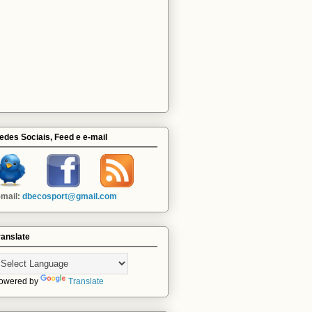
edes Sociais, Feed e e-mail
-mail:
dbecosport@gmail.com
ranslate
owered by
Translate