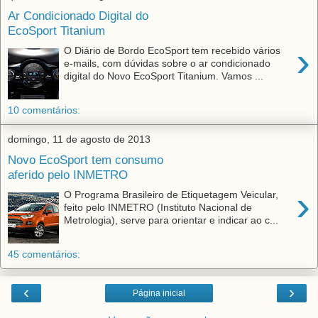
Ar Condicionado Digital do
EcoSport Titanium
›
O Diário de Bordo EcoSport tem recebido vários
e-mails, com dúvidas sobre o ar condicionado
digital do Novo EcoSport Titanium. Vamos ...
10 comentários:
domingo, 11 de agosto de 2013
Novo EcoSport tem consumo
aferido pelo INMETRO
›
O Programa Brasileiro de Etiquetagem Veicular,
feito pelo INMETRO (Instituto Nacional de
Metrologia), serve para orientar e indicar ao c...
45 comentários:
‹
›
Página inicial