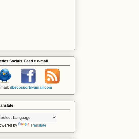
edes Sociais, Feed e e-mail
-mail:
dbecosport@gmail.com
ranslate
owered by
Translate