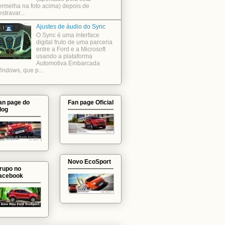
ermelha na foto acima) depois de
stravar...
Ajustes de áudio do Sync
O Sync é uma interface
digital fruto de uma parceria
entre a Ford e a Microsoft
usando a plataforma
Automotiva Embarcada
indows, que p...
an page do
Fan page Oficial
log
Novo EcoSport
rupo no
acebook