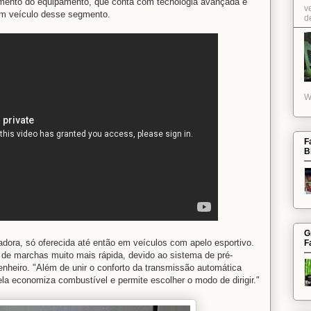
namento do equipamento, que conta com tecnologia avançada e
v
 um veículo desse segmento.
de
W
F
B
G
dora, só oferecida até então em veículos com apelo esportivo.
F
de marchas muito mais rápida, devido ao sistema de pré-
nheiro. "Além de unir o conforto da transmissão automática
la economiza combustível e permite escolher o modo de dirigir."