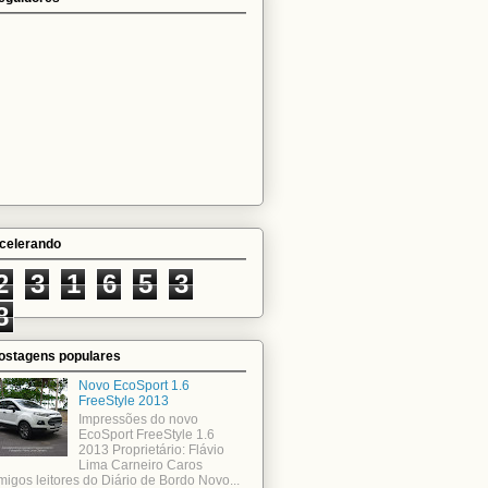
celerando
2
3
1
6
5
3
8
ostagens populares
Novo EcoSport 1.6
FreeStyle 2013
Impressões do novo
EcoSport FreeStyle 1.6
2013 Proprietário: Flávio
Lima Carneiro Caros
migos leitores do Diário de Bordo Novo...