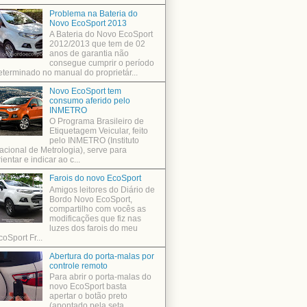
Problema na Bateria do
Novo EcoSport 2013
A Bateria do Novo EcoSport
2012/2013 que tem de 02
anos de garantia não
consegue cumprir o período
eterminado no manual do proprietár...
Novo EcoSport tem
consumo aferido pelo
INMETRO
O Programa Brasileiro de
Etiquetagem Veicular, feito
pelo INMETRO (Instituto
acional de Metrologia), serve para
ientar e indicar ao c...
Farois do novo EcoSport
Amigos leitores do Diário de
Bordo Novo EcoSport,
compartilho com vocês as
modificações que fiz nas
luzes dos farois do meu
coSport Fr...
Abertura do porta-malas por
controle remoto
Para abrir o porta-malas do
novo EcoSport basta
apertar o botão preto
(apontado pela seta